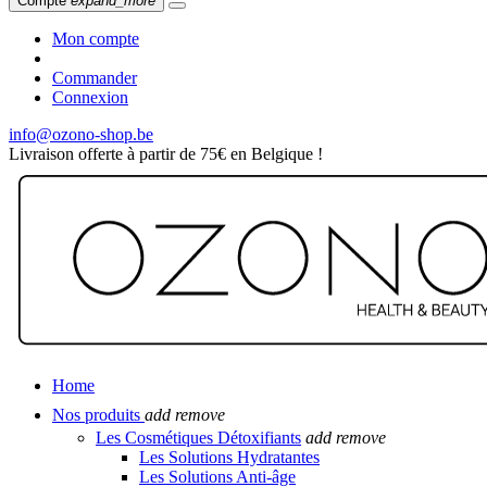
Compte
expand_more
Mon compte
Commander
Connexion
info@ozono-shop.be
Livraison offerte à partir de 75€ en Belgique !
Home
Nos produits
add
remove
Les Cosmétiques Détoxifiants
add
remove
Les Solutions Hydratantes
Les Solutions Anti-âge