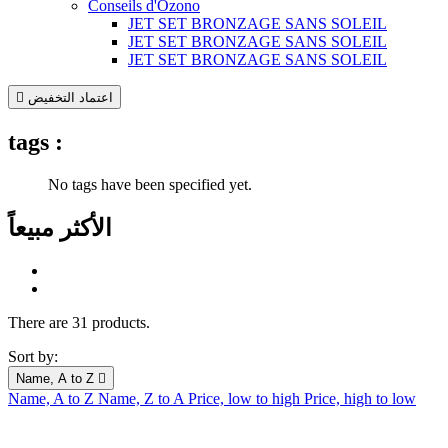
Conseils d'Ozono
JET SET BRONZAGE SANS SOLEIL
JET SET BRONZAGE SANS SOLEIL
JET SET BRONZAGE SANS SOLEIL
اعتماد التخفيض

tags :
No tags have been specified yet.
الأكثر مبيعاً
There are 31 products.
Sort by:
Name, A to Z

Name, A to Z
Name, Z to A
Price, low to high
Price, high to low