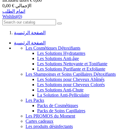
Included taxes
€ 0٫00
الإجمالي
€ 0٫00
اتمام الطلب
Wishlist
(
0
)
الصفحة الرئيسية
الصفحة الرئيسية
Les Cosmétiques Détoxifiants
Les Solutions Hydratantes
Les Solutions Anti-âge
Les Solutions Nettoyante et Tonifiante
Les Solutions Purifiante et Exfoliante
Les Shampoings et Soins Capillaires Détoxifiants
Les Solutions pour Cheveux Abîmés
Les Solutions pour Cheveux Colorés
Les Solutions Anti-Chute
La Solution Anti-Pelliculaire
Les Packs
Packs de Cosmétiques
Packs de Soins Capillaires
Les PROMOS du Moment
Cartes cadeaux
Les produits désinfectants