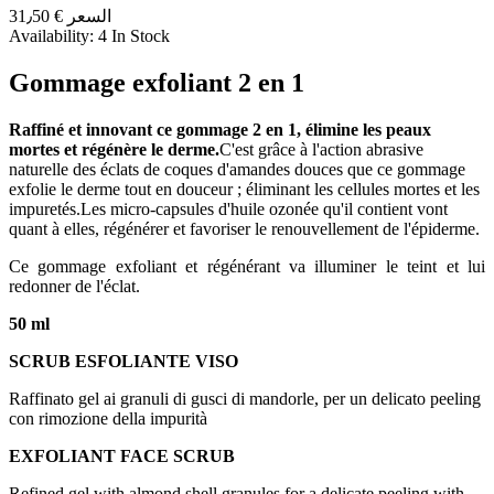
السعر
€ 31٫50
Availability:
4 In Stock
Gommage exfoliant 2 en 1
Raffiné et innovant ce gommage 2 en 1, élimine les peaux
mortes et régénère le derme.
C'est grâce à l'action abrasive
naturelle des éclats de coques d'amandes douces que ce gommage
exfolie le derme tout en douceur ; éliminant les cellules mortes et les
impuretés.Les micro-capsules d'huile ozonée qu'il contient vont
quant à elles, régénérer et favoriser le renouvellement de l'épiderme.
Ce gommage exfoliant et régénérant va illuminer le teint et lui
redonner de l'éclat.
50 ml
SCRUB ESFOLIANTE VISO
Raffinato gel ai granuli di gusci di mandorle, per un delicato peeling
con rimozione della impurità
EXFOLIANT FACE SCRUB
Refined gel with almond shell granules for a delicate peeling with