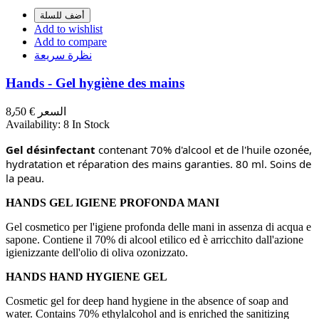
أضف للسلة
Add to wishlist
Add to compare
نظرة سريعة
Hands - Gel hygiène des mains
السعر
€ 8٫50
Availability:
8 In Stock
Gel désinfectant
 contenant 70% d'alcool et de l'huile ozonée, 
hydratation et réparation des mains garanties. 80 ml. Soins de 
la peau.
HANDS GEL IGIENE PROFONDA MANI
Gel cosmetico per l'igiene profonda delle mani in assenza di acqua e
sapone. Contiene il 70% di alcool etilico ed è arricchito dall'azione
igienizzante dell'olio di oliva ozonizzato.
HANDS HAND HYGIENE GEL
Cosmetic gel for deep hand hygiene in the absence of soap and
water. Contains 70% ethylalcohol and is enriched the sanitizing