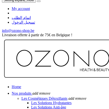
Setting
expand_more
My account
اتمام الطلب
تسجيل الدخول
info@ozono-shop.be
Livraison offerte à partir de 75€ en Belgique !
Home
Nos produits
add
remove
Les Cosmétiques Détoxifiants
add
remove
Les Solutions Hydratantes
Les Solutions Anti-âge