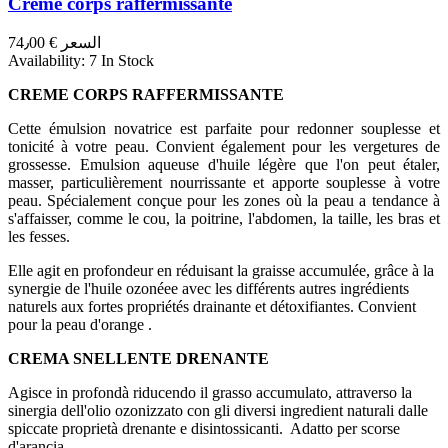
Crème corps raffermissante
السعر
€ 74٫00
Availability:
7 In Stock
CREME CORPS RAFFERMISSANTE
Cette émulsion novatrice est parfaite pour redonner souplesse et
tonicité à votre peau. Convient également pour les vergetures de
grossesse. Emulsion aqueuse d'huile légère que l'on peut étaler,
masser, particulièrement nourrissante et apporte souplesse à votre
peau. Spécialement conçue pour les zones où la peau a tendance à
s'affaisser, comme le cou, la poitrine, l'abdomen, la taille, les bras et
les fesses.
Elle agit en profondeur en réduisant la graisse accumulée, grâce à la
synergie de l'huile ozonéee avec les différents autres ingrédients
naturels aux fortes propriétés drainante et détoxifiantes. Convient
pour la peau d'orange .
CREMA SNELLENTE DRENANTE
Agisce in profondà riducendo il grasso accumulato, attraverso la
sinergia dell'olio ozonizzato con gli diversi ingredient naturali dalle
spiccate proprietà drenante e disintossicanti. Adatto per scorse
d'arancia.