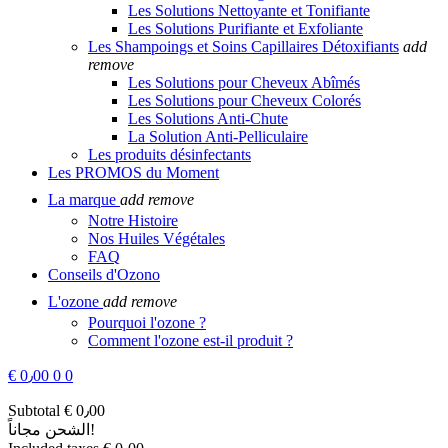
Les Solutions Nettoyante et Tonifiante
Les Solutions Purifiante et Exfoliante
Les Shampoings et Soins Capillaires Détoxifiants
add
remove
Les Solutions pour Cheveux Abîmés
Les Solutions pour Cheveux Colorés
Les Solutions Anti-Chute
La Solution Anti-Pelliculaire
Les produits désinfectants
Les PROMOS du Moment
La marque
add
remove
Notre Histoire
Nos Huiles Végétales
FAQ
Conseils d'Ozono
L'ozone
add
remove
Pourquoi l'ozone ?
Comment l'ozone est-il produit ?
€ 0٫00
0
0
Subtotal
€ 0٫00
مجاناً!
الشحن