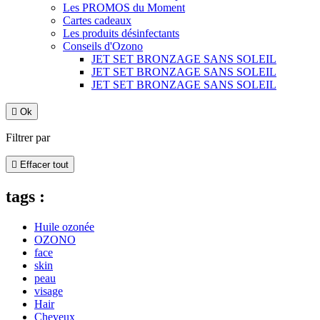
Les PROMOS du Moment
Cartes cadeaux
Les produits désinfectants
Conseils d'Ozono
JET SET BRONZAGE SANS SOLEIL
JET SET BRONZAGE SANS SOLEIL
JET SET BRONZAGE SANS SOLEIL

Ok
Filtrer par

Effacer tout
tags :
Huile ozonée
OZONO
face
skin
peau
visage
Hair
Cheveux