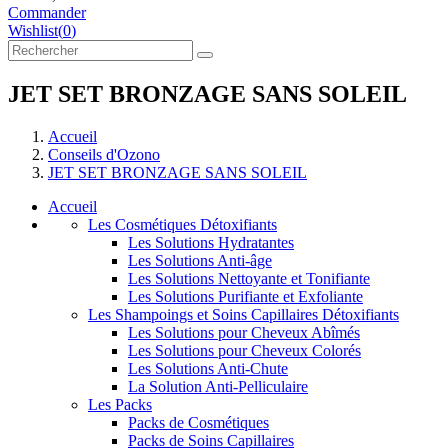
Commander
Wishlist
(
0
)
JET SET BRONZAGE SANS SOLEIL
Accueil
Conseils d'Ozono
JET SET BRONZAGE SANS SOLEIL
Accueil
Les Cosmétiques Détoxifiants
Les Solutions Hydratantes
Les Solutions Anti-âge
Les Solutions Nettoyante et Tonifiante
Les Solutions Purifiante et Exfoliante
Les Shampoings et Soins Capillaires Détoxifiants
Les Solutions pour Cheveux Abîmés
Les Solutions pour Cheveux Colorés
Les Solutions Anti-Chute
La Solution Anti-Pelliculaire
Les Packs
Packs de Cosmétiques
Packs de Soins Capillaires