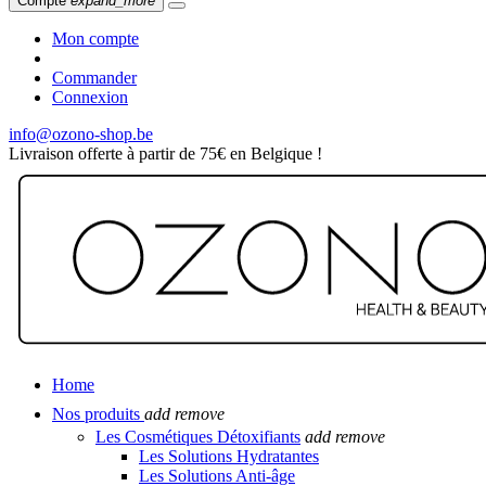
Compte
expand_more
Mon compte
Commander
Connexion
info@ozono-shop.be
Livraison offerte à partir de 75€ en Belgique !
Home
Nos produits
add
remove
Les Cosmétiques Détoxifiants
add
remove
Les Solutions Hydratantes
Les Solutions Anti-âge