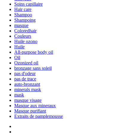
Soins capillaire
Hair care
Shampoo
Shampoing
masque
Coloredhair
Couleurs
Huile ozono
Huile
All-purpose body oil
Oil
Ozonized oil
bronzage sans soleil
pas d'odeur
pas de trace
auto-bronzant
minerals mask
mask
masque visage
Masque aux mineraux
Masque purifiant
Extraits de pamplemousse